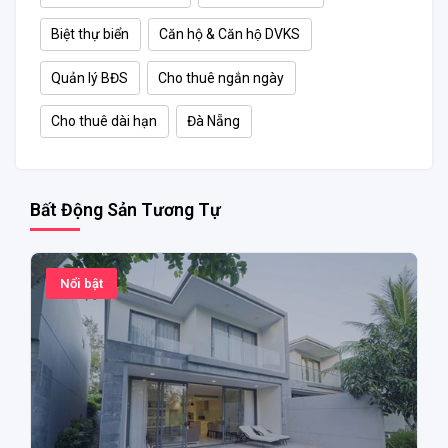
Biệt thự biển
Căn hộ & Căn hộ DVKS
Quản lý BĐS
Cho thuê ngắn ngày
Cho thuê dài hạn
Đà Nẵng
Bất Động Sản Tương Tự
Nổi bật