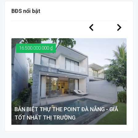
BĐS nổi bật
16.500.000.000 ₫
1
BÁN BIỆT THỰ THE POINT ĐÀ NẴNG - GIÁ
BÁ
TỐT NHẤT THỊ TRƯỜNG
12