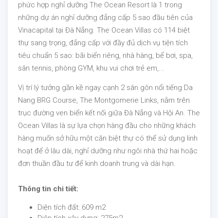
phức hợp nghỉ dưỡng The Ocean Resort là 1 trong
những dự án nghỉ dưỡng đẳng cấp 5 sao đầu tiên của
Vinacapital tại Đà Nẵng. The Ocean Villas có 114 biệt
thự sang trọng, đẳng cấp với đầy đủ dịch vụ tiện tích
tiêu chuẩn 5 sao: bãi biển riêng, nhà hàng, bể bơi, spa,
sân tennis, phòng GYM, khu vui chơi trẻ em,...
Vị trí lý tưởng gần kề ngay cạnh 2 sân gôn nổi tiếng Da
Nang BRG Course, The Montgomerie Links, nằm trên
trục đường ven biển kết nối giữa Đà Nẵng và Hội An. The
Ocean Villas là sự lựa chọn hàng đầu cho những khách
hàng muốn sở hữu một căn biệt thự có thể sử dụng linh
hoạt để ở lâu dài, nghỉ dưỡng như ngôi nhà thứ hai hoặc
đơn thuần đầu tư để kinh doanh trung và dài hạn.
Thông tin chi tiết:
Diện tích đất: 609 m2