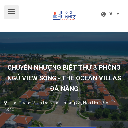
VI
VI
CHUYỂN NHƯỢNG BIỆT THỰ 3 PHÒNG
NGỦ VIEW SÔNG - THE OCEAN VILLAS
ĐÀ NẴNG
The Ocean Villas Da Nang, Truong Sa, Ngu Hanh Son, Da
Nang