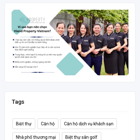
277 m²
3
3
2
Tags
Biệt thự
Căn hộ
Căn hộ dịch vụ khách sạn
Nhà phố thương mại
Biệt thự sân golf