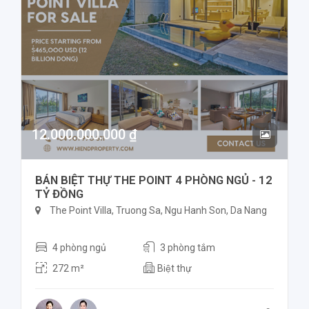
12.000.000.000 ₫
BÁN BIỆT THỰ THE POINT 4 PHÒNG NGỦ - 12
TỶ ĐỒNG
The Point Villa, Truong Sa, Ngu Hanh Son, Da Nang
4 phòng ngủ
3 phòng tắm
272 m²
Biệt thự