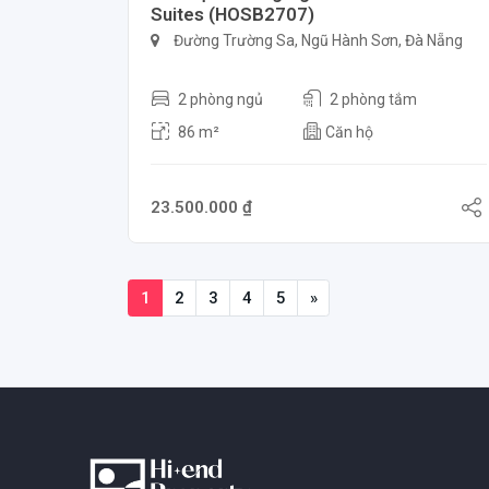
Suites (HOSB2707)
Đường Trường Sa, Ngũ Hành Sơn, Đà Nẵng
2 phòng ngủ
2 phòng tắm
86 m²
Căn hộ
23.500.000 ₫
1
2
3
4
5
»