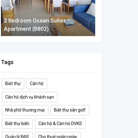
2 Bedroom Ocean Suites
Căn hộ 2 phòng
Apartment (B802)
Suites Đà Nẵng 
88 m²
2
2
80 m²
2
Tags
Biệt thự
Căn hộ
Căn hộ dịch vụ khách sạn
Nhà phố thương mại
Biệt thự sân golf
Biệt thự biển
Căn hộ & Căn hộ DVKS
Quản lý BĐS
Cho thuê ngắn ngày