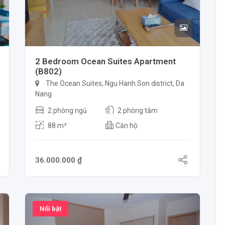
2 Bedroom Ocean Suites Apartment
(B802)
The Ocean Suites, Ngu Hanh Son district, Da
Nang
2 phòng ngủ
2 phòng tắm
88 m²
Căn hộ
36.000.000 ₫
Nổi bật