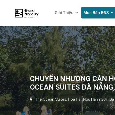
Giới Thiệu
Mua Bán BĐS
Giới Thiệu
Mua Bán BĐS
CHUYỂN NHƯỢNG CĂN HỘ
OCEAN SUITES ĐÀ NẴNG,
The Ocean Suites, Hoà Hải, Ngũ Hành Sơn, Đà