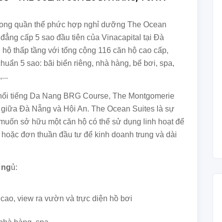
rong quần thể phức hợp nghỉ dưỡng The Ocean
đẳng cấp 5 sao đầu tiên của Vinacapital tại Đà
hộ thấp tầng với tổng cộng 116 căn hộ cao cấp,
 chuẩn 5 sao: bãi biển riêng, nhà hàng, bể bơi, spa,
...
n nổi tiếng Da Nang BRG Course, The Montgomerie
i giữa Đà Nẵng và Hội An. The Ocean Suites là sự
uốn sở hữu một căn hộ có thể sử dụng linh hoạt để
 hoặc đơn thuần đầu tư để kinh doanh trung và dài
 ng
ủ:
g cao, view ra vườn và trực diện hồ bơi