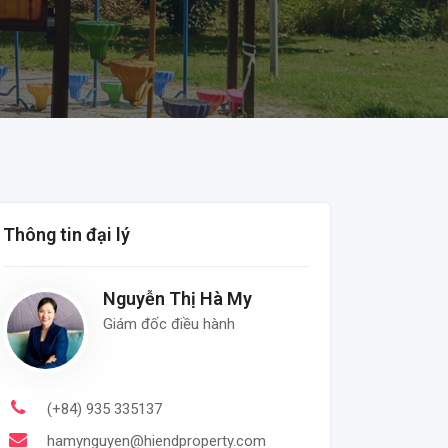
Thông tin đại lý
Nguyễn Thị Hà My
Giám đốc điều hành
(+84) 935 335137
hamynguyen@hiendproperty.com