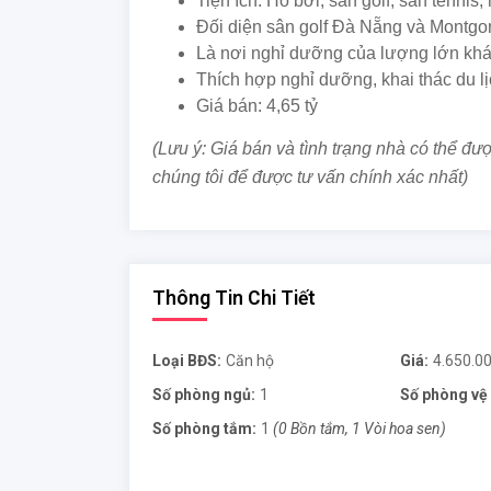
Tiện ích: Hồ bơi, sân golf, sân tennis, 
Đối diện sân golf Đà Nẵng và Montgo
Là nơi nghỉ dưỡng của lượng lớn kh
Thích hợp nghỉ dưỡng, khai thác du l
Giá bán: 4,65 tỷ
(Lưu ý: Giá bán và tình trạng nhà có thể được
chúng tôi để được tư vấn chính xác nhất)
Thông Tin Chi Tiết
Loại BĐS:
Căn hộ
Giá:
4.650.0
Số phòng ngủ:
1
Số phòng vệ 
Số phòng tắm:
1
(0 Bồn tắm, 1 Vòi hoa sen)