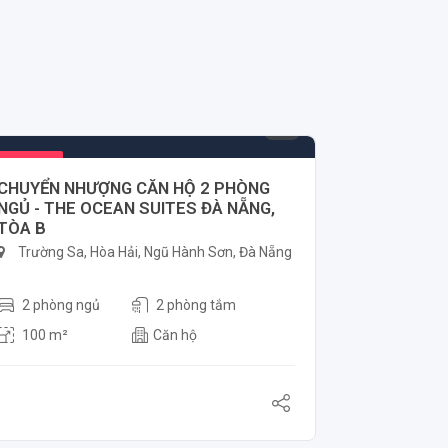
6.000.000.000 ₫
Nổi bật
CHUYỂN NHƯỢNG CĂN HỘ 2 PHÒNG
NGỦ - THE OCEAN SUITES ĐÀ NẴNG,
TÒA B
Trường Sa, Hòa Hải, Ngũ Hành Sơn, Đà Nẵng
2 phòng ngủ
2 phòng tắm
100 m²
Căn hộ