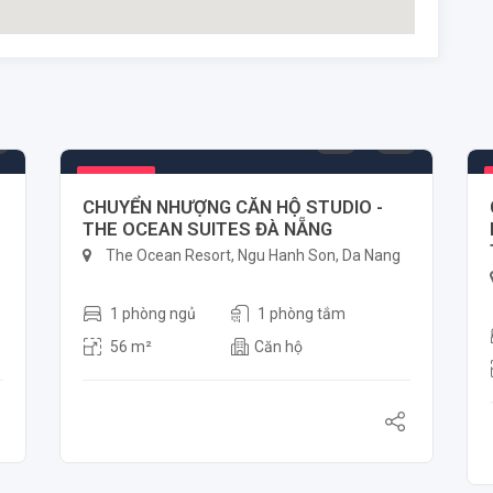
3.600.000.000 ₫
Nổi bật
CHUYỂN NHƯỢNG CĂN HỘ STUDIO -
THE OCEAN SUITES ĐÀ NẴNG
The Ocean Resort, Ngu Hanh Son, Da Nang
1 phòng ngủ
1 phòng tắm
56 m²
Căn hộ