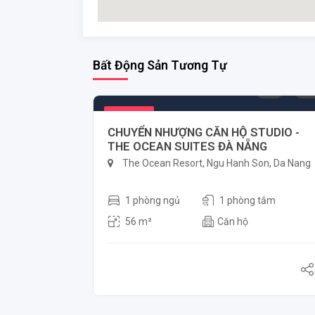
Bất Động Sản Tương Tự
3.600.000.000 ₫
Nổi bật
CHUYỂN NHƯỢNG CĂN HỘ STUDIO -
THE OCEAN SUITES ĐÀ NẴNG
The Ocean Resort, Ngu Hanh Son, Da Nang
1 phòng ngủ
1 phòng tắm
56 m²
Căn hộ