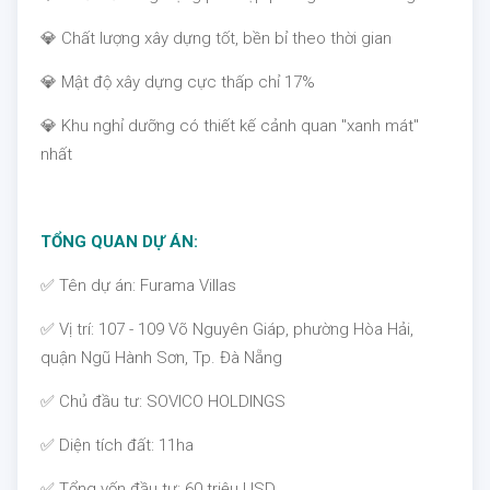
💎 Chất lượng xây dựng tốt, bền bỉ theo thời gian
💎 Mật độ xây dựng cực thấp chỉ 17%
💎 Khu nghỉ dưỡng có thiết kế cảnh quan "xanh mát"
nhất
TỔNG QUAN DỰ ÁN:
✅ Tên dự án: Furama Villas
✅ Vị trí: 107 - 109 Võ Nguyên Giáp, phường Hòa Hải,
quận Ngũ Hành Sơn, Tp. Đà Nẵng
✅ Chủ đầu tư: SOVICO HOLDINGS
✅ Diện tích đất: 11ha
✅ Tổng vốn đầu tư: 60 triệu USD