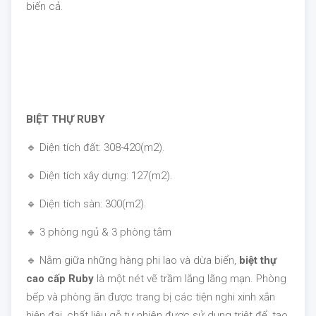
biển cả.
BIỆT THỰ RUBY
🔹 Diện tích đất: 308-420(m2).
🔹 Diện tích xây dựng: 127(m2).
🔹 Diện tích sàn: 300(m2).
🔹 3 phòng ngủ & 3 phòng tắm
🔹 Nằm giữa những hàng phi lao và dừa biển,
biệt thự
cao cấp Ruby
là một nét vẽ trầm lắng lãng mạn. Phòng
bếp và phòng ăn được trang bị các tiện nghi xinh xắn
hiện đại, chất liệu gỗ tự nhiên được sử dụng triệt để, tạo