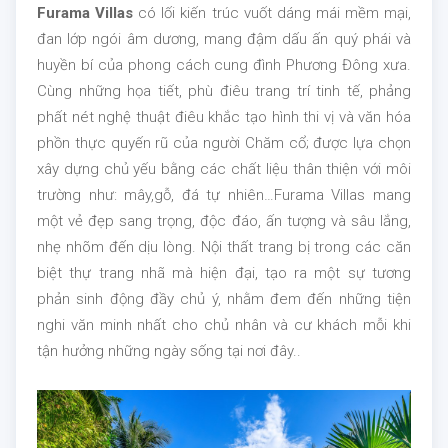
Furama Villas
có lối kiến trúc vuốt dáng mái mềm mại,
đan lớp ngói âm dương, mang đậm dấu ấn quý phái và
huyền bí của phong cách cung đình Phương Đông xưa.
Cùng những họa tiết, phù điêu trang trí tinh tế, phảng
phất nét nghệ thuật điêu khắc tạo hình thi vị và văn hóa
phồn thực quyến rũ của người Chăm cổ; được lựa chọn
xây dựng chủ yếu bằng các chất liệu thân thiện với môi
trường như: mây,gỗ, đá tự nhiên…Furama Villas mang
một vẻ đẹp sang trọng, độc đáo, ấn tượng và sâu lắng,
nhẹ nhõm đến dịu lòng. Nội thất trang bị trong các căn
biệt thự trang nhã mà hiện đại, tạo ra một sự tương
phản sinh động đầy chủ ý, nhằm đem đến những tiện
nghi văn minh nhất cho chủ nhân và cư khách mỗi khi
tận hưởng những ngày sống tại nơi đây..