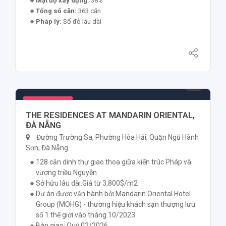
Mật độ xây dựng:
38%
Tổng số căn:
363 căn
Pháp lý:
Sổ đỏ lâu dài
98.890.000.000 ₫
Sắp mở bán
THE RESIDENCES AT MANDARIN ORIENTAL,
ĐÀ NẴNG
Đường Trường Sa, Phường Hòa Hải, Quận Ngũ Hành
Sơn, Đà Nẵng
128 căn dinh thự giao thoa giữa kiến trúc Pháp và
vương triều Nguyễn
Sở hữu lâu dài.Giá từ 3,800$/m2
Dự án được vận hành bởi Mandarin Oriental Hotel
Group (MOHG) - thương hiệu khách sạn thượng lưu
số 1 thế giới vào tháng 10/2023
Bàn giao: Quý 02/2026