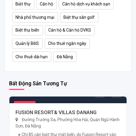
Biệt thự
Căn hộ
Căn hộ dịch vụ khách sạn
Nhà phố thương mại
Biệt thự sân golf
Biệt thự biển
Căn hộ & Căn hộ DVKS
Quản lý BĐS
Cho thuê ngắn ngày
Cho thuê dài hạn
Đà Nẵng
Bất Động Sản Tương Tự
32.258.978.675 ₫
Nổi bật
FUSION RESORT& VILLAS DANANG
Đường Trường Sa, Phường Hòa Hải, Quận Ngũ Hành
Sơn, Đà Nẵng
Chỉ 85 căn biệt thự mặt biển, do Fusion Resort vận