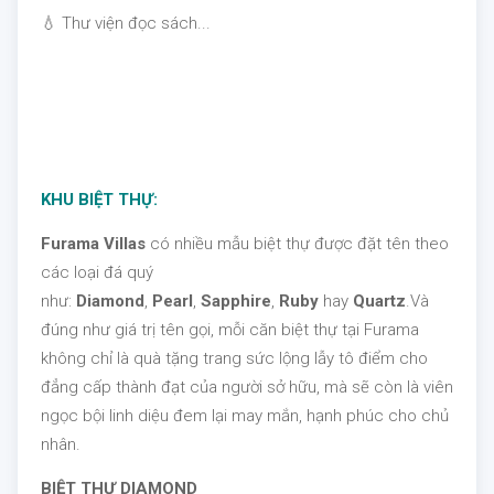
💧 Thư viện đọc sách...
KHU BIỆT THỰ:
Furama Villas
có nhiều mẫu biệt thự được đặt tên theo
các loại đá quý
như:
Diamond
,
Pearl
,
Sapphire
,
Ruby
hay
Quartz
.Và
đúng như giá trị tên gọi, mỗi căn biệt thự tại Furama
không chỉ là quà tặng trang sức lộng lẫy tô điểm cho
đẳng cấp thành đạt của người sở hữu, mà sẽ còn là viên
ngọc bội linh diệu đem lại may mắn, hạnh phúc cho chủ
nhân.
BIỆT THỰ DIAMOND