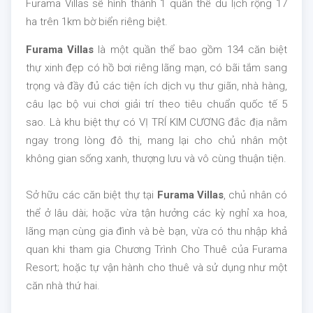
Furama Villas sẽ hình thành 1 quần thể du lịch rộng 17
ha trên 1km bờ biển riêng biệt.
Furama Villas
là một quần thể bao gồm 134 căn biệt
thự xinh đẹp có hồ bơi riêng lãng mạn, có bãi tắm sang
trọng và đầy đủ các tiện ích dịch vụ thư giãn, nhà hàng,
câu lạc bộ vui chơi giải trí theo tiêu chuẩn quốc tế 5
sao. Là khu biệt thự có VỊ TRÍ KIM CƯƠNG đắc địa nằm
ngay trong lòng đô thị, mang lại cho chủ nhân một
không gian sống xanh, thượng lưu và vô cùng thuận tiện.
Sở hữu các căn biệt thự tại
Furama Villas
, chủ nhân có
thể ở lâu dài; hoặc vừa tận hưởng các kỳ nghỉ xa hoa,
lãng mạn cùng gia đình và bè bạn, vừa có thu nhập khả
quan khi tham gia Chương Trình Cho Thuê của Furama
Resort; hoặc tự vận hành cho thuê và sử dụng như một
căn nhà thứ hai.