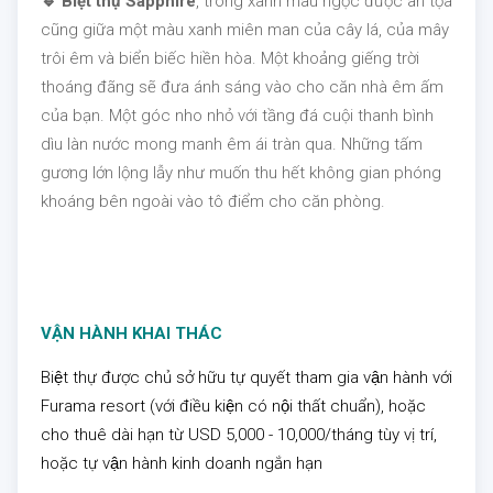
🔹 Biệt thự Sapphire
, trong xanh màu ngọc được an tọa
cũng giữa một màu xanh miên man của cây lá, của mây
trôi êm và biển biếc hiền hòa. Một khoảng giếng trời
thoáng đãng sẽ đưa ánh sáng vào cho căn nhà êm ấm
của bạn. Một góc nho nhỏ với tầng đá cuội thanh bình
dìu làn nước mong manh êm ái tràn qua. Những tấm
gương lớn lộng lẫy như muốn thu hết không gian phóng
khoáng bên ngoài vào tô điểm cho căn phòng.
VẬN HÀNH KHAI THÁC
Biệt thự được chủ sở hữu tự quyết tham gia vận hành với
Furama resort (với điều kiện có nội thất chuẩn), hoặc
cho thuê dài hạn từ USD 5,000 - 10,000/tháng tùy vị trí,
hoặc tự vận hành kinh doanh ngắn hạn