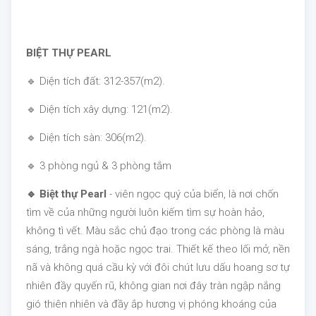
BIỆT THỰ PEARL
🔹 Diện tích đất: 312-357(m2).
🔹 Diện tích xây dựng: 121(m2).
🔹 Diện tích sàn: 306(m2).
🔹 3 phòng ngủ & 3 phòng tắm
🔹 Biệt thự Pearl
- viên ngọc quý của biển, là nơi chốn
tìm về của những người luôn kiếm tìm sự hoàn hảo,
không tì vết. Màu sắc chủ đạo trong các phòng là màu
sáng, trắng ngà hoặc ngọc trai. Thiết kế theo lối mở, nền
nã và không quá cầu kỳ với đôi chút lưu dấu hoang sơ tự
nhiên đầy quyến rũ, không gian nơi đây tràn ngập nắng
gió thiên nhiên và đầy ắp hương vị phóng khoáng của