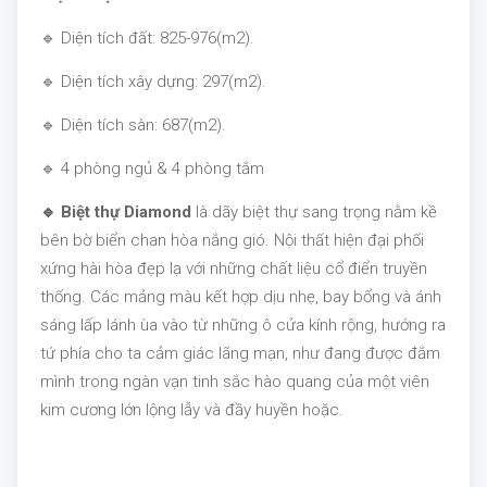
🔹 Diện tích đất: 825-976(m2).
🔹 Diện tích xây dựng: 297(m2).
🔹 Diện tích sàn: 687(m2).
🔹 4 phòng ngủ & 4 phòng tắm
🔹 Biệt thự Diamond
là dãy biệt thự sang trọng nằm kề
bên bờ biển chan hòa nắng gió. Nội thất hiện đại phối
xứng hài hòa đẹp lạ với những chất liệu cổ điển truyền
thống. Các mảng màu kết hợp dịu nhẹ, bay bổng và ánh
sáng lấp lánh ùa vào từ những ô cửa kính rộng, hướng ra
tứ phía cho ta cảm giác lãng mạn, như đang được đắm
mình trong ngàn vạn tinh sắc hào quang của một viên
kim cương lớn lộng lẫy và đầy huyền hoặc.